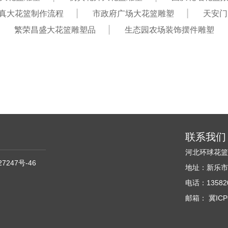
真大花篮制作流程
市政府广场大花篮雕塑
天安门
繁荣昌盛大花篮雕塑品
生态园农场装饰摆件雕塑
联系我们
河北环球花
27247号-46
地址：新乐市
电话：135820
邮箱： 冀ICP