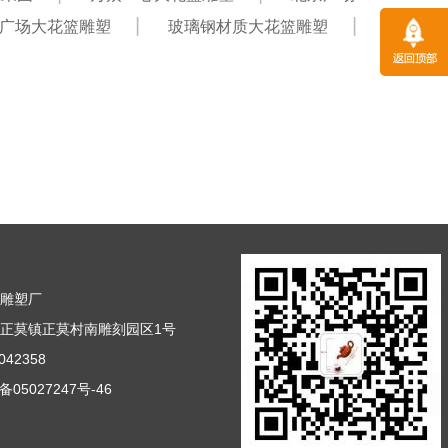
广场大花篮雕塑
玻璃钢材质大花篮雕塑
篮雕塑厂
正莫镇正莫村南雕刻园区1号
42358
备05027247号-46