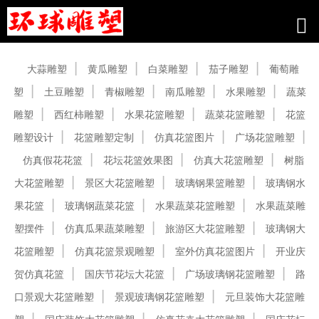
产品中心
大蒜雕塑
黄瓜雕塑
白菜雕塑
茄子雕塑
葡萄雕
塑
土豆雕塑
青椒雕塑
南瓜雕塑
水果雕塑
蔬菜
雕塑
西红柿雕塑
水果花篮雕塑
蔬菜花篮雕塑
花篮
雕塑设计
花篮雕塑定制
仿真花篮图片
广场花篮雕塑
仿真假花花篮
花坛花篮效果图
仿真大花篮雕塑
树脂
大花篮雕塑
景区大花篮雕塑
玻璃钢果篮雕塑
玻璃钢水
果花篮
玻璃钢蔬菜花篮
水果蔬菜花篮雕塑
水果蔬菜雕
塑摆件
仿真瓜果蔬菜雕塑
旅游区大花篮雕塑
玻璃钢大
花篮雕塑
仿真花篮景观雕塑
室外仿真花篮图片
开业庆
贺仿真花篮
国庆节花坛大花篮
广场玻璃钢花篮雕塑
路
口景观大花篮雕塑
景观玻璃钢花篮雕塑
元旦装饰大花篮雕